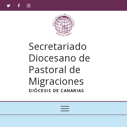
Saltar
Twitter
Facebook
Instagram
al
contenido
Secretariado
Diocesano de
Pastoral de
Migraciones
DIÓCESIS DE CANARIAS