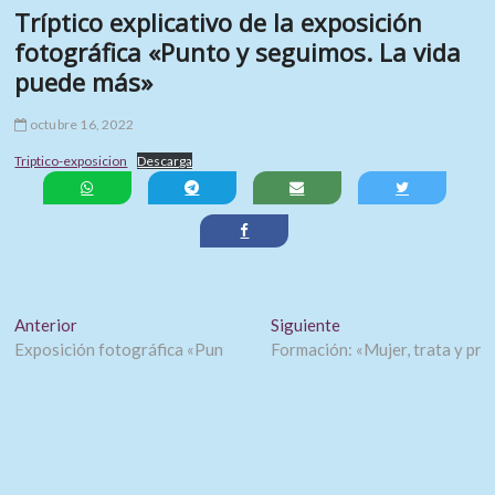
Tríptico explicativo de la exposición
fotográfica «Punto y seguimos. La vida
puede más»
octubre 16, 2022
Triptico-exposicion
Descarga
Navegación
Entrada anterior:
Entrada siguiente:
Anterior
Siguiente
Exposición fotográfica «Punto y seguimos. La vida puede más»
Formación: «Mujer, trata y pro
de
entradas