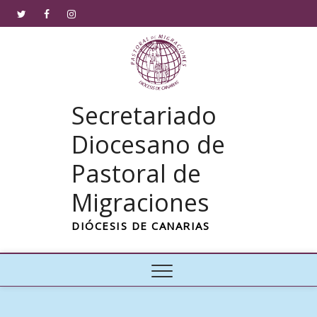
Saltar
Twitter
Facebook
Instagram
al
contenido
Secretariado
Diocesano de
Pastoral de
Migraciones
DIÓCESIS DE CANARIAS