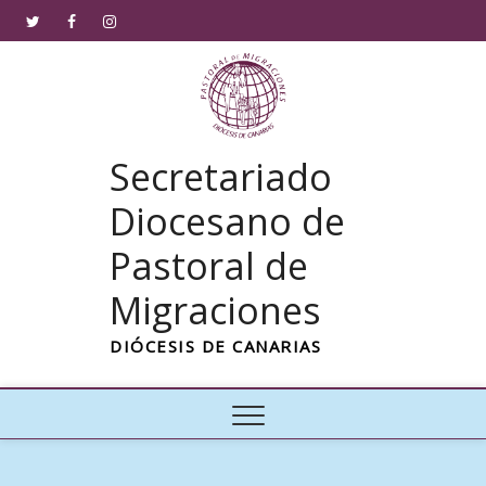
Saltar
Twitter
Facebook
Instagram
al
contenido
Secretariado
Diocesano de
Pastoral de
Migraciones
DIÓCESIS DE CANARIAS