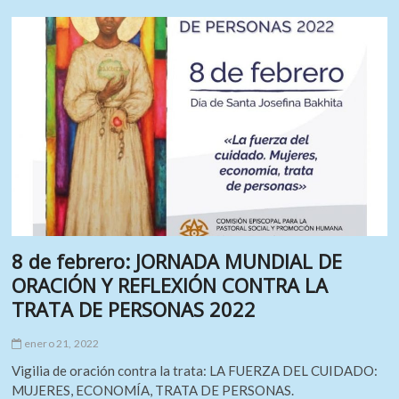
tránsito:
de
los
contextos
de
violencia
a
los
procesos
de
fortaleza»
8 de febrero: JORNADA MUNDIAL DE
ORACIÓN Y REFLEXIÓN CONTRA LA
TRATA DE PERSONAS 2022
enero 21, 2022
Vigilia de oración contra la trata: LA FUERZA DEL CUIDADO:
MUJERES, ECONOMÍA, TRATA DE PERSONAS.