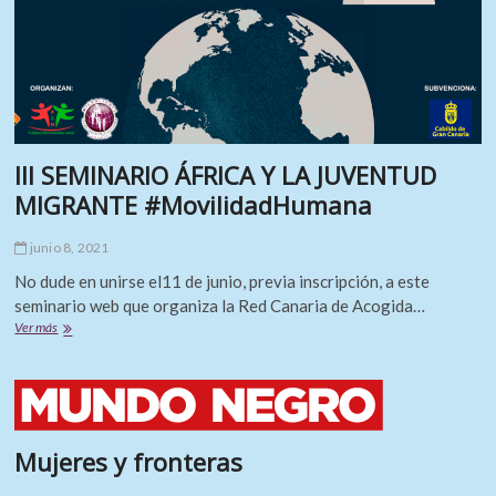
DE
INTERNAMIENTO
DE
EXTRANJEROS
(CIE)
EN
ESPAÑA
III SEMINARIO ÁFRICA Y LA JUVENTUD
MIGRANTE #MovilidadHumana
junio 8, 2021
No dude en unirse el11 de junio, previa inscripción, a este
seminario web que organiza la Red Canaria de Acogida…
III
Ver más
SEMINARIO
ÁFRICA
Y
LA
JUVENTUD
MIGRANTE
Mujeres y fronteras
#MovilidadHumana