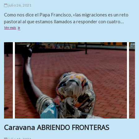
julio 26, 2021
Como nos dice el Papa Francisco, «las migraciones es un reto
pastoral al que estamos llamados a responder con cuatro…
LAS
Ver más
MIGRACIONES,
UN
RETO
PASTORAL.
Vídeo
testimonio
Omar.
Caravana ABRIENDO FRONTERAS