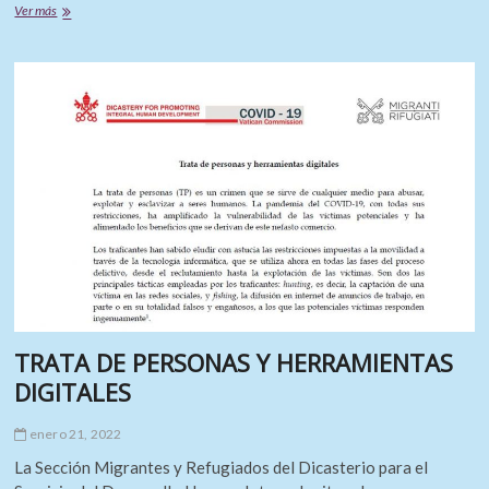
8
Ver más
de
febrero:
JORNADA
MUNDIAL
DE
ORACIÓN
Y
REFLEXIÓN
CONTRA
LA
TRATA
DE
PERSONAS
2022
TRATA DE PERSONAS Y HERRAMIENTAS
DIGITALES
enero 21, 2022
La Sección Migrantes y Refugiados del Dicasterio para el